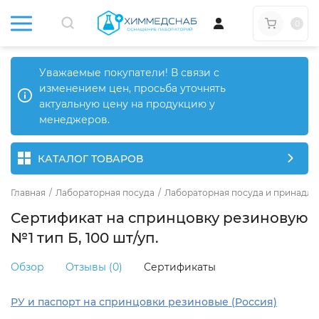
0
Уважаемые покупатели! В связи с
изменением цен, просьба уточнять
актуальную цену на продукцию у
менеджеров.
КАТАЛОГ ТОВАРОВ
Главная
/
Лабораторная посуда
/
Лабораторная посуда и принадле
Сертификат на спринцовку резиновую
№1 тип Б, 100 шт/уп.
Обзор
Отзывы (0)
Сертификаты
РУ и паспорт на спринцовки резиновые (Россия)