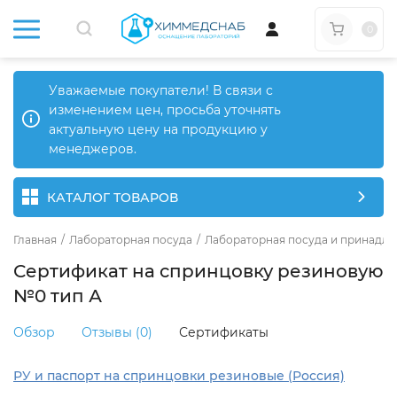
0
Уважаемые покупатели! В связи с
изменением цен, просьба уточнять
актуальную цену на продукцию у
менеджеров.
КАТАЛОГ ТОВАРОВ
Главная
/
Лабораторная посуда
/
Лабораторная посуда и принадле
Сертификат на спринцовку резиновую
№0 тип А
Обзор
Отзывы (0)
Сертификаты
РУ и паспорт на спринцовки резиновые (Россия)