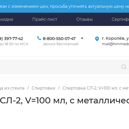
язи с изменением цен, просьба уточнять актуальную цену 
Скидки
Прайс-лист
Отзывы
Сертиф
г. Королёв, у
9) 397-77-42
8-800-550-07-47
mail@himmeds
 до 18:00 по МСК
звонок бесплатный
а из стекла
/
Спиртовки
/
Спиртовка СЛ-2, V=100 мл, с 
СЛ-2, V=100 мл, с металлич