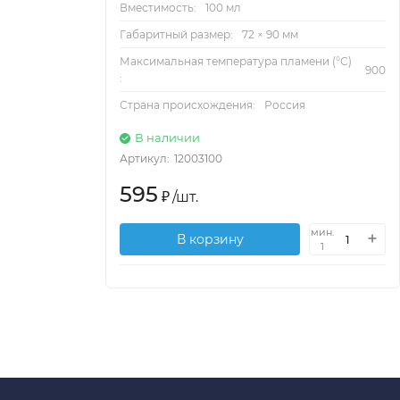
Вместимость:
100 мл
Габаритный размер:
72 × 90 мм
Максимальная температура пламени (°С)
900
:
Страна происхождения:
Россия
В наличии
Артикул:
12003100
595
₽
/
шт.
мин.
В корзину
1