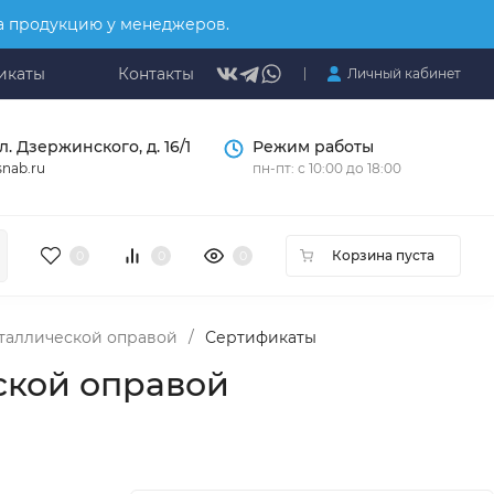
на продукцию у менеджеров.
икаты
Контакты
Личный кабинет
л. Дзержинского, д. 16/1
Режим работы
nab.ru
пн-пт: с 10:00 до 18:00
Корзина пуста
0
0
0
металлической оправой
/
Сертификаты
еской оправой