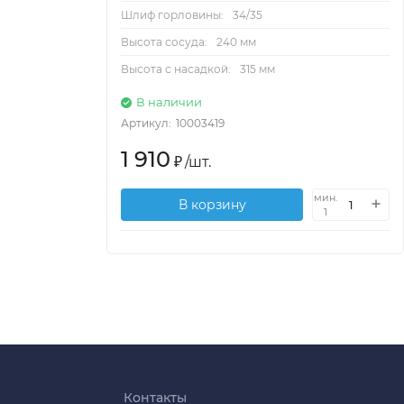
Шлиф горловины:
34/35
Высота сосуда:
240 мм
Высота с насадкой:
315 мм
В наличии
Артикул:
10003419
1 910
₽
/
шт.
мин.
В корзину
1
Контакты