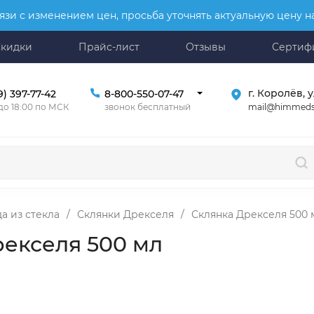
язи с изменением цен, просьба уточнять актуальную цену 
Скидки
Прайс-лист
Отзывы
Сертиф
г. Королёв, у
9) 397-77-42
8-800-550-07-47
mail@himmeds
 до 18:00 по МСК
звонок бесплатный
а из стекла
/
Склянки Дрекселя
/
Склянка Дрекселя 500 
рекселя 500 мл