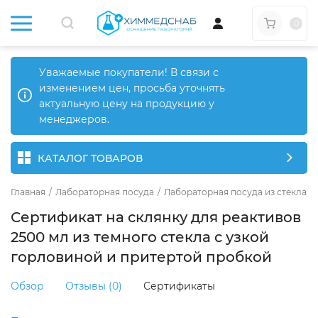
0
Уважаемые покупатели! В связи с
изменением цен, просьба уточнять
актуальную цену на продукцию у
менеджеров.
КАТАЛОГ ТОВАРОВ
Главная
/
Лабораторная посуда
/
Лабораторная посуда из стекла
/
Сертификат на склянку для реактивов
2500 мл из темного стекла с узкой
горловиной и притертой пробкой
Обзор
Отзывы (0)
Сертификаты