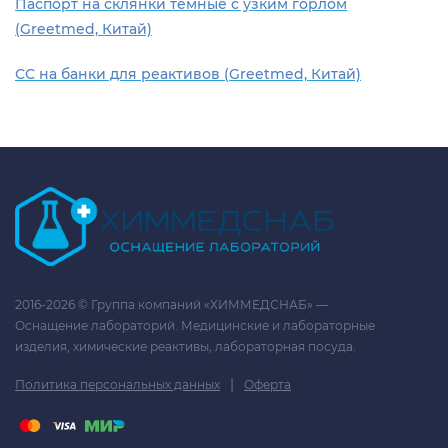
Паспорт на склянки темные с узким горлом
(Greetmed, Китай)
СС на банки для реактивов (Greetmed, Китай)
2016-2026 © Группа компаний «ХИММЕДСНАБ» —
Оснащение лабораторий. Медицинские и лабораторные
изделия, химические реактивы, лабораторная посуда.
|
Политика персональных данных
Оферта