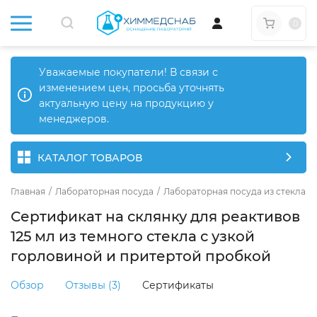
0
Уважаемые покупатели! В связи с
изменением цен, просьба уточнять
актуальную цену на продукцию у
менеджеров.
КАТАЛОГ ТОВАРОВ
Главная
/
Лабораторная посуда
/
Лабораторная посуда из стекла
/
Сертификат на склянку для реактивов
125 мл из темного стекла с узкой
горловиной и притертой пробкой
Обзор
Отзывы (3)
Сертификаты