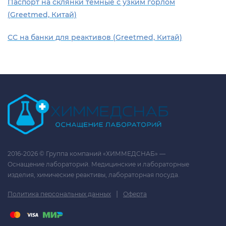
Паспорт на склянки темные с узким горлом
(Greetmed, Китай)
СС на банки для реактивов (Greetmed, Китай)
2016-2026 © Группа компаний «ХИММЕДСНАБ» —
Оснащение лабораторий. Медицинские и лабораторные
изделия, химические реактивы, лабораторная посуда.
|
Политика персональных данных
Оферта