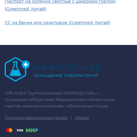
Паспорт на склянки светлые с широким горлом
(Greetmed, Китай)
СС на банки для реактивов (Greetmed, Китай)
2016-2026 © Группа компаний «ХИММЕДСНАБ» —
Оснащение лабораторий. Медицинские и лабораторные
изделия, химические реактивы, лабораторная посуда.
|
Политика персональных данных
Оферта