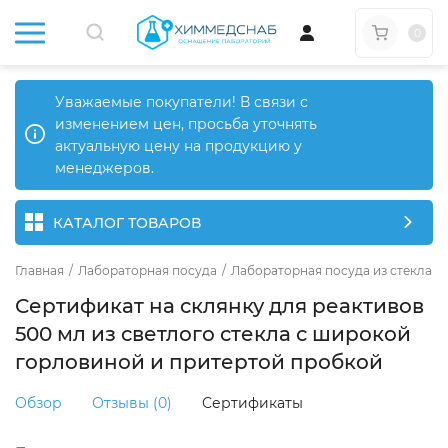
0
Уважаемые покупатели! В связи с
изменением цен, просьба уточнять
актуальную цену на продукцию у
менеджеров.
КАТАЛОГ ТОВАРОВ
Главная
/
Лабораторная посуда
/
Лабораторная посуда из стекла
/
Сертификат на склянку для реактивов
500 мл из светлого стекла с широкой
горловиной и притертой пробкой
Обзор
Отзывы (0)
Сертификаты