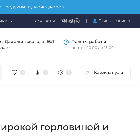
на продукцию у менеджеров.
икаты
Контакты
Личный кабинет
л. Дзержинского, д. 16/1
Режим работы
nab.ru
пн-пт: с 10:00 до 18:00
Корзина пуста
0
0
0
й
 широкой горловиной и