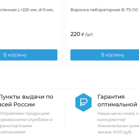
лянная L=220 мм, d=5 мм,
Воронка лабораторная В-75-110
220
₽
/
шт.
В корзину
В корзину
Пункты выдачи по
Гарантия
всей России
оптимальной
Отправляем продукцию
Наши цены ниже, ч
курьерскими службами и
конкурентов!
транспортными
Минимальная сумм
компаниями.
заказа 1000 руб.