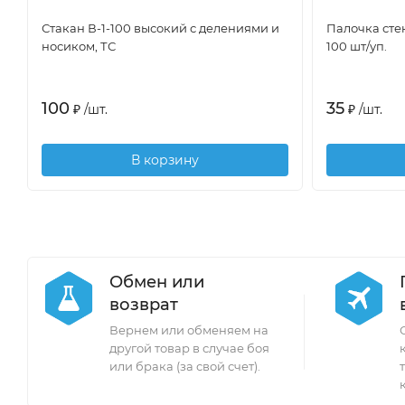
Стакан В-1-100 высокий с делениями и
Палочка стек
носиком, ТС
100 шт/уп.
100
35
₽
/
шт.
₽
/
шт.
В корзину
Обмен или
возврат
Вернем или обменяем на
другой товар в случае боя
или брака (за свой счет).