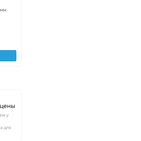
 мм
Воронка лабораторная В-25-38 мм
Стака
носик
135
₽
/
шт.
90
₽
В корзину
 цены
ем у
а для