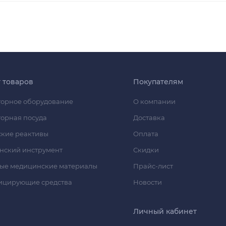
г товаров
Покупателям
орное оборудование
О компании
орная посуда
Доставка
кие реактивы
Оплата
нский инструмент
Скидки
ые медицинские материалы
Прайс-лист
ицирующие средства
Новости
Личный кабинет