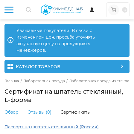
0
Уважаемые покупатели! В связи с
изменением цен, просьба уточнять
актуальную цену на продукцию у
менеджеров.
КАТАЛОГ ТОВАРОВ
Главная
/
Лабораторная посуда
/
Лабораторная посуда из стекла
/
Сертификат на шпатель стеклянный,
L-форма
Обзор
Отзывы (0)
Сертификаты
Паспорт на шпатель стеклянный (Россия)