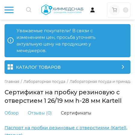
0
Уважаемые покупатели! В связи с
изменением цен, просьба уточнять
актуальную цену на продукцию у
менеджеров.
КАТАЛОГ ТОВАРОВ
Главная
/
Лабораторная посуда
/
Лабораторная посуда и принадле
Сертификат на пробку резиновую с
отверстием 1 26/19 мм h-28 мм Kartell
Обзор
Отзывы (0)
Сертификаты
Паспорт на пробки резиновые с отверстиями (Kartell,