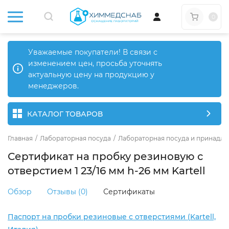
0
Уважаемые покупатели! В связи с
изменением цен, просьба уточнять
актуальную цену на продукцию у
менеджеров.
КАТАЛОГ ТОВАРОВ
Главная
/
Лабораторная посуда
/
Лабораторная посуда и принадле
Сертификат на пробку резиновую с
отверстием 1 23/16 мм h-26 мм Kartell
Обзор
Отзывы (0)
Сертификаты
Паспорт на пробки резиновые с отверстиями (Kartell,