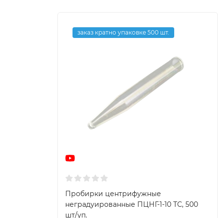
заказ кратно упаковке 500 шт.
Пробирки центрифужные
неградуированные ПЦНГ-1-10 ТС, 500
шт/уп.