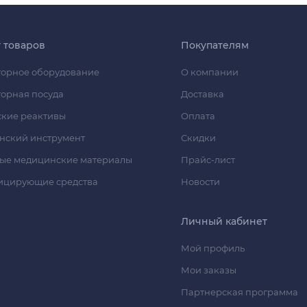
г товаров
Покупателям
орное оборудование
О компании
орная посуда
Доставка
кие реактивы
Оплата
нский инструмент
Скидки
ые медицинские материалы
Прайс-лист
ицирующие средства
Новости
Личный кабинет
Мой профиль
Мои заказы
Партнерская программа