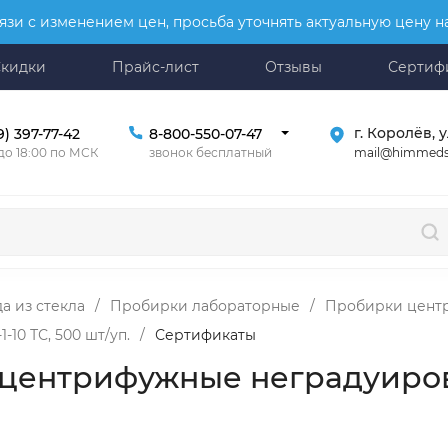
язи с изменением цен, просьба уточнять актуальную цену 
Скидки
Прайс-лист
Отзывы
Сертиф
г. Королёв, у
9) 397-77-42
8-800-550-07-47
mail@himmeds
 до 18:00 по МСК
звонок бесплатный
а из стекла
/
Пробирки лабораторные
/
Пробирки цент
0 ТС, 500 шт/уп.
/
Сертификаты
 центрифужные неградуиров