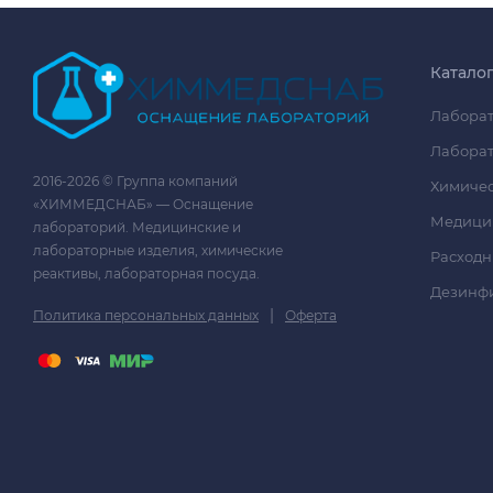
Катало
Лаборат
Лаборат
2016-2026 © Группа компаний
Химичес
«ХИММЕДСНАБ» — Оснащение
Медици
лабораторий. Медицинские и
лабораторные изделия, химические
Расходн
реактивы, лабораторная посуда.
Дезинф
|
Политика персональных данных
Оферта