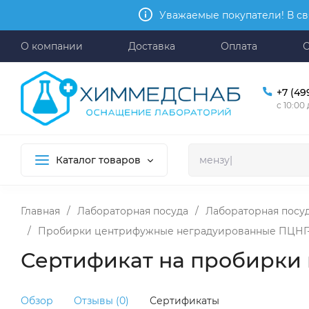
Уважаемые покупатели! В св
О компании
Доставка
Оплата
+7 (49
с 10:00
Каталог товаров
Главная
/
Лабораторная посуда
/
Лабораторная посуд
/
Пробирки центрифужные неградуированные ПЦНГ-1-1
Сертификат на пробирки
Обзор
Отзывы (0)
Сертификаты