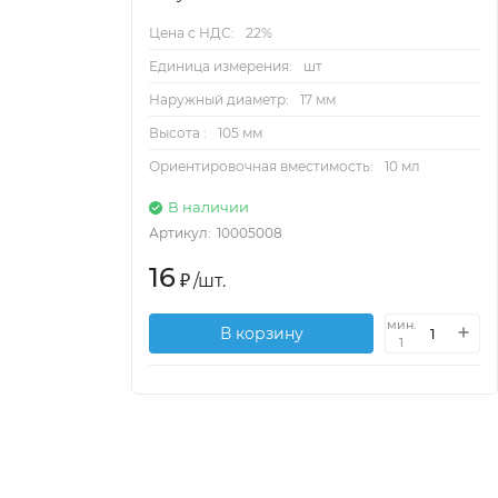
Цена с НДС:
22%
Единица измерения:
шт
Наружный диаметр:
17 мм
Высота :
105 мм
Ориентировочная вместимость:
10 мл
В наличии
Артикул:
10005008
16
₽
/
шт.
мин.
В корзину
1