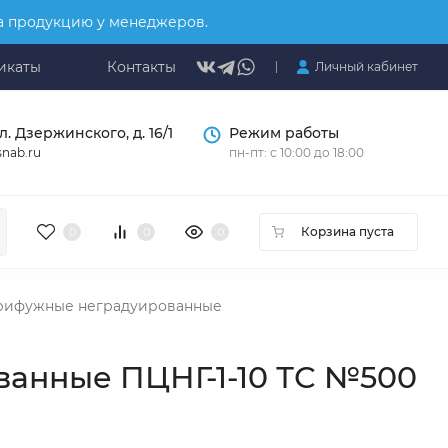
на продукцию у менеджеров.
икаты
Контакты
Личный кабинет
л. Дзержинского, д. 16/1
Режим работы
nab.ru
пн-пт: с 10:00 до 18:00
Корзина пуста
0
0
0
рифужные неградуированные
анные ПЦНГ-1-10 ТС №500