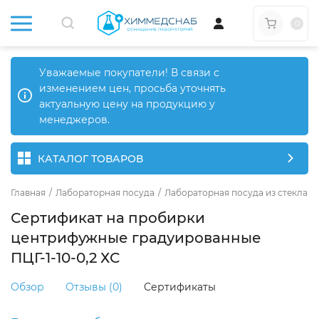
0
Уважаемые покупатели! В связи с
изменением цен, просьба уточнять
актуальную цену на продукцию у
менеджеров.
КАТАЛОГ ТОВАРОВ
Главная
/
Лабораторная посуда
/
Лабораторная посуда из стекла
/
Сертификат на пробирки
центрифужные градуированные
ПЦГ-1-10-0,2 ХС
Обзор
Отзывы (0)
Сертификаты