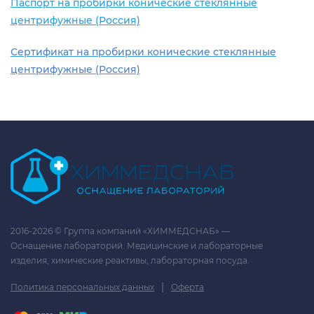
Паспорт на пробирки конические стеклянные
центрифужные (Россия)
Сертификат на пробирки конические стеклянные
центрифужные (Россия)
2016-2026 © Группа компаний «ХИММЕДСНАБ» —
Оснащение лабораторий. Медицинские и лабораторные
изделия, химические реактивы, лабораторная посуда.
|
Политика персональных данных
Оферта