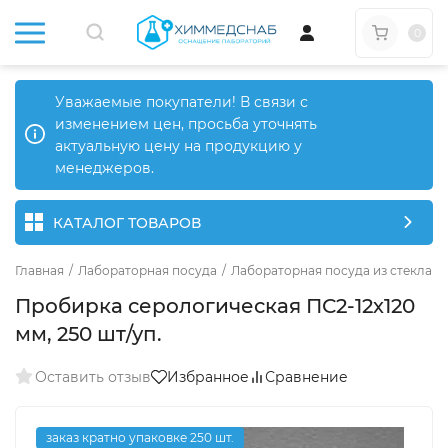
0
Уважаемые покупатели! В связи с
изменением цен, просьба уточнять
актуальную цену на продукцию у
менеджеров.
КАТАЛОГ ТОВАРОВ
Главная
/
Лабораторная посуда
/
Лабораторная посуда из стекла
/
Пробирка серологическая ПС2-12х120
мм, 250 шт/уп.
Оставить отзыв
Избранное
Сравнение
заказ кратно упаковке 250 шт.