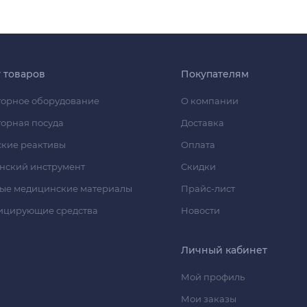
г товаров
Покупателям
орное оборудование
О компании
орная посуда
Доставка
кие реактивы
Оплата
нский инструмент
Скидки
ые медицинские материалы
Прайс-лист
ицирующие средства
Новости
Личный кабинет
Мой профиль
Мои заказы