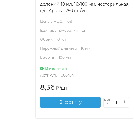
делений 10 мл, 16х100 мм, нестерильная,
п/п, Aptaca, 250 шт/уп.
Цена с НДС:
10%
Единица измерения:
шт
Объем:
10 мл
Наружный диаметр:
16 мм
Высота :
100 мм
В наличии
Артикул:
11005474
8,36
₽
/
шт.
мин.
В корзину
1