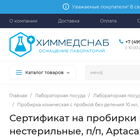
Уважаемые покупатели! В св
О компании
Доставка
Оплата
+7 (49
с 10:00
Каталог товаров
Главная
/
Лабораторная посуда
/
Лабораторная посуд
/
Пробирка коническая с пробкой без делений 10 мл, 16
Сертификат на пробирки к
нестерильные, п/п, Aptaca,