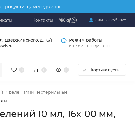
на продукцию у менеджеров.
икаты
Контакты
Личный кабинет
л. Дзержинского, д. 16/1
Режим работы
nab.ru
пн-пт: с 10:00 до 18:00
Корзина пуста
0
0
0
ой и делениями нестерильные
аты
лений 10 мл, 16х100 мм,