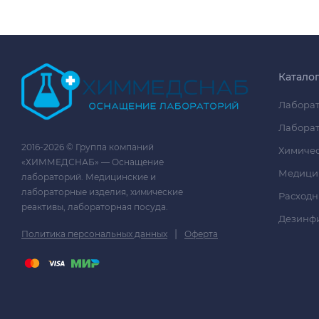
Катало
Лаборат
Лаборат
2016-2026 © Группа компаний
Химичес
«ХИММЕДСНАБ» — Оснащение
Медици
лабораторий. Медицинские и
лабораторные изделия, химические
Расходн
реактивы, лабораторная посуда.
Дезинф
|
Политика персональных данных
Оферта