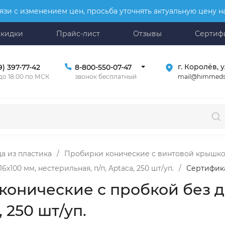
язи с изменением цен, просьба уточнять актуальную цену 
Скидки
Прайс-лист
Отзывы
Сертиф
г. Королёв, у
9) 397-77-42
8-800-550-07-47
mail@himmeds
 до 18:00 по МСК
звонок бесплатный
а из пластика
/
Пробирки конические с винтовой крышк
х100 мм, нестерильная, п/п, Aptaca, 250 шт/уп.
/
Сертифик
онические с пробкой без де
 250 шт/уп.