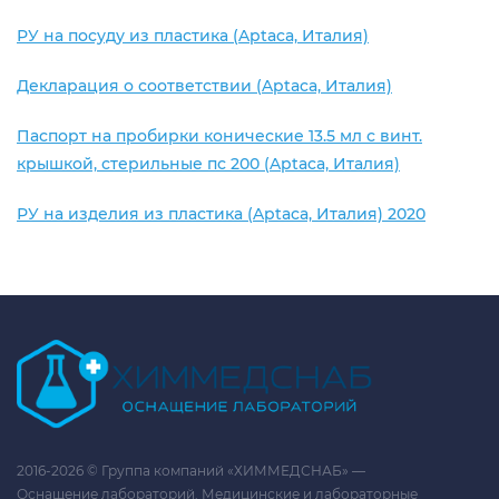
РУ на посуду из пластика (Aptaca, Италия)
Декларация о соответствии (Aptaca, Италия)
Паспорт на пробирки конические 13.5 мл с винт.
крышкой, стерильные пс 200 (Aptaca, Италия)
РУ на изделия из пластика (Aptaca, Италия) 2020
2016-2026 © Группа компаний «ХИММЕДСНАБ» —
Оснащение лабораторий. Медицинские и лабораторные