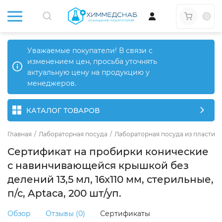
0
Уважаемые покупатели! В связи с
изменением цен, просьба уточнять
актуальную цену на продукцию у
менеджеров.
КАТАЛОГ ТОВАРОВ
Главная
/
Лабораторная посуда
/
Лабораторная посуда из пластика
Сертификат на пробирки конические
с навинчивающейся крышкой без
делений 13,5 мл, 16х110 мм, стерильные,
п/с, Aptaca, 200 шт/уп.
Обзор
Отзывы (0)
Сертификаты