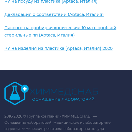
РУ на посуду из пластика (Aptaca, Италия)
Декларация о соответствии (Aptaca, Италия)
Паспорт на пробирки конические 10 мл с пробкой,
стерильные пп (Aptaca, Италия)
РУ на изделия из пластика (Aptaca, Италия) 2020
2016-2026 © Группа компаний «ХИММЕДСНАБ» —
Оснащение лабораторий. Медицинские и лабораторные
изделия, химические реактивы, лабораторная посуда.