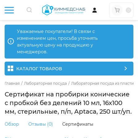
0
Уважаемые покупатели! В связи с
изменением цен, просьба уточнять
актуальную цену на продукцию у
менеджеров.
КАТАЛОГ ТОВАРОВ
Главная
/
Лабораторная посуда
/
Лабораторная посуда из пластика
Сертификат на пробирки конические
с пробкой без делений 10 мл, 16х100
мм, стерильные, п/п, Aptaca, 250 шт/уп.
Обзор
Отзывы (0)
Сертификаты