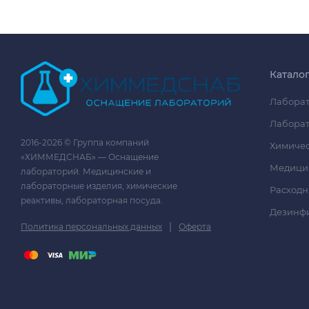
Катало
Лаборат
Лаборат
2016-2026 © Группа компаний
Химичес
«ХИММЕДСНАБ» — Оснащение
Медици
лабораторий. Медицинские и
лабораторные изделия, химические
Расходн
реактивы, лабораторная посуда.
Дезинф
|
Политика персональных данных
Оферта