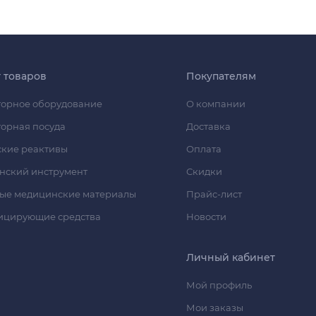
г товаров
Покупателям
орное оборудование
О компании
орная посуда
Доставка
кие реактивы
Оплата
нский инструмент
Скидки
ые медицинские материалы
Прайс-лист
ицирующие средства
Новости
Личный кабинет
Мой профиль
Мои заказы