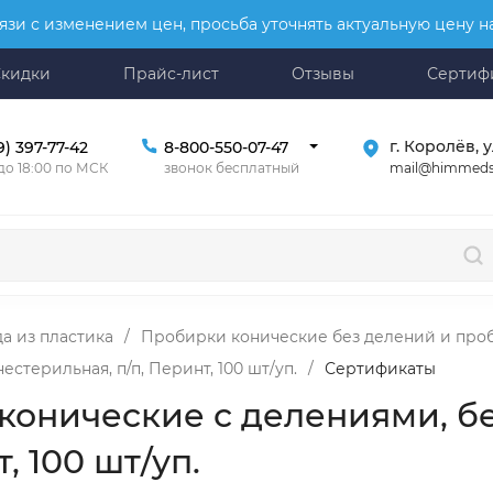
язи с изменением цен, просьба уточнять актуальную цену 
Скидки
Прайс-лист
Отзывы
Сертиф
г. Королёв, у
9) 397-77-42
8-800-550-07-47
mail@himmeds
 до 18:00 по МСК
звонок бесплатный
а из пластика
/
Пробирки конические без делений и про
естерильная, п/п, Перинт, 100 шт/уп.
/
Сертификаты
онические с делениями, без
, 100 шт/уп.