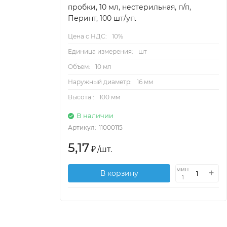
пробки, 10 мл, нестерильная, п/п,
Перинт, 100 шт/уп.
Цена с НДС:
10%
Единица измерения:
шт
Объем:
10 мл
Наружный диаметр:
16 мм
Высота :
100 мм
В наличии
Артикул:
11000115
5,17
₽
/
шт.
мин.
В корзину
1