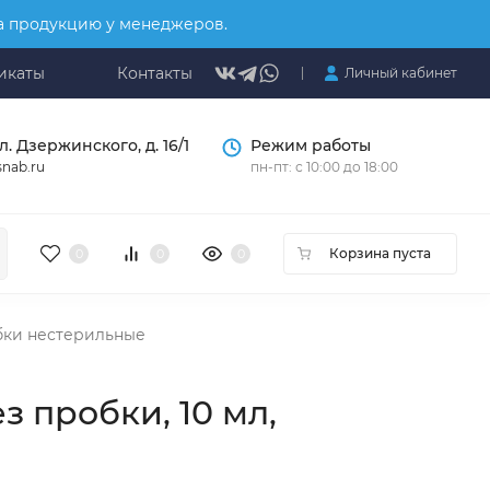
на продукцию у менеджеров.
икаты
Контакты
Личный кабинет
л. Дзержинского, д. 16/1
Режим работы
nab.ru
пн-пт: с 10:00 до 18:00
Корзина пуста
0
0
0
бки нестерильные
 пробки, 10 мл,