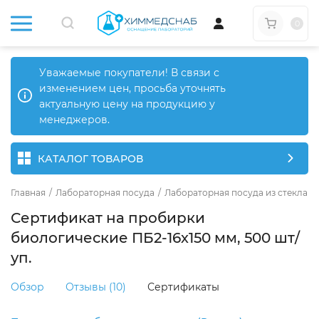
0
Уважаемые покупатели! В связи с
изменением цен, просьба уточнять
актуальную цену на продукцию у
менеджеров.
КАТАЛОГ ТОВАРОВ
Главная
/
Лабораторная посуда
/
Лабораторная посуда из стекла
/
Сертификат на пробирки
биологические ПБ2-16х150 мм, 500 шт/
уп.
Обзор
Отзывы (10)
Сертификаты