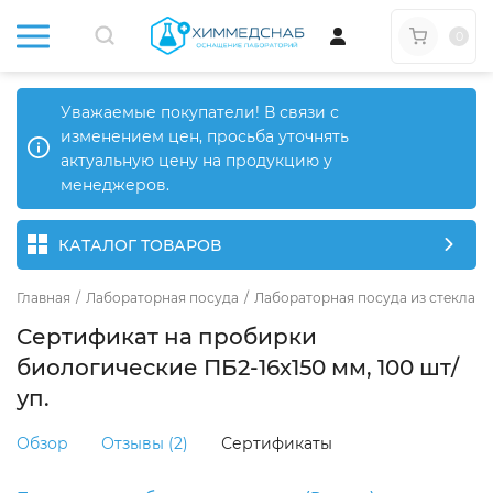
0
Уважаемые покупатели! В связи с
изменением цен, просьба уточнять
актуальную цену на продукцию у
менеджеров.
КАТАЛОГ ТОВАРОВ
Главная
/
Лабораторная посуда
/
Лабораторная посуда из стекла
/
Сертификат на пробирки
биологические ПБ2-16х150 мм, 100 шт/
уп.
Обзор
Отзывы (2)
Сертификаты