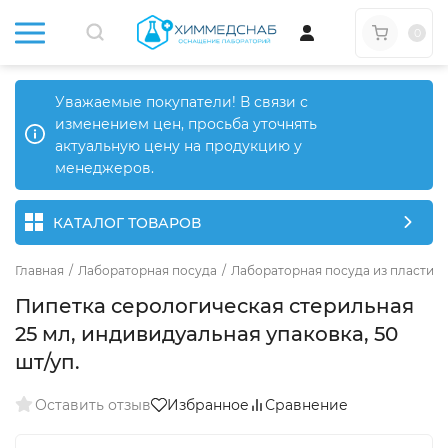
0
Уважаемые покупатели! В связи с
изменением цен, просьба уточнять
актуальную цену на продукцию у
менеджеров.
КАТАЛОГ ТОВАРОВ
Главная
/
Лабораторная посуда
/
Лабораторная посуда из пластика
Пипетка серологическая стерильная
25 мл, индивидуальная упаковка, 50
шт/уп.
Оставить отзыв
Избранное
Сравнение