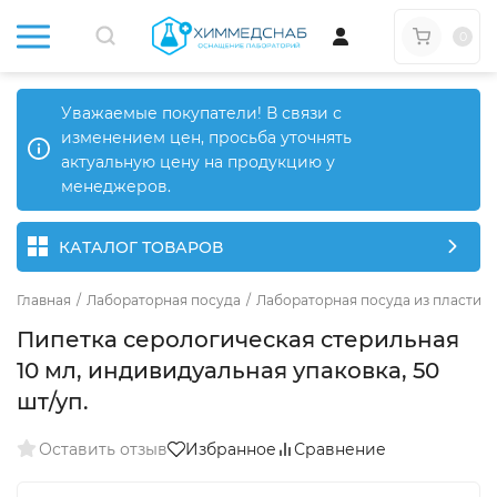
0
Уважаемые покупатели! В связи с
изменением цен, просьба уточнять
актуальную цену на продукцию у
менеджеров.
КАТАЛОГ ТОВАРОВ
Главная
/
Лабораторная посуда
/
Лабораторная посуда из пластика
Пипетка серологическая стерильная
10 мл, индивидуальная упаковка, 50
шт/уп.
Оставить отзыв
Избранное
Сравнение