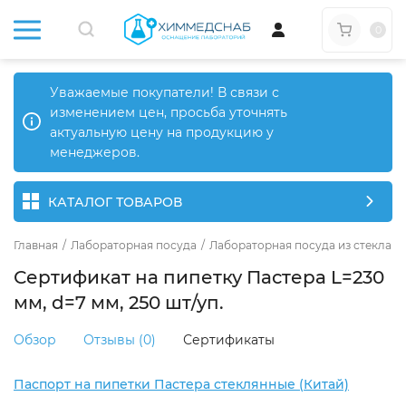
0
Уважаемые покупатели! В связи с
изменением цен, просьба уточнять
актуальную цену на продукцию у
менеджеров.
КАТАЛОГ ТОВАРОВ
Главная
/
Лабораторная посуда
/
Лабораторная посуда из стекла
/
Сертификат на пипетку Пастера L=230
мм, d=7 мм, 250 шт/уп.
Обзор
Отзывы (0)
Сертификаты
Паспорт на пипетки Пастера стеклянные (Китай)