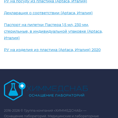
РУ на посуду из пластика (Aptaca, Италия)
Декларация о соответствии (Aptaca, Италия)
Паспорт на пипетки Пастера 1,5 мл, 230 мм,
стерильные, в индивидуальной упаковке (Aptaca,
Италия)
РУ на изделия из пластика (Aptaca, Италия) 2020
2016-2026 © Группа компаний «ХИММЕДСНАБ» —
Оснащение лабораторий. Медицинские и лабораторные