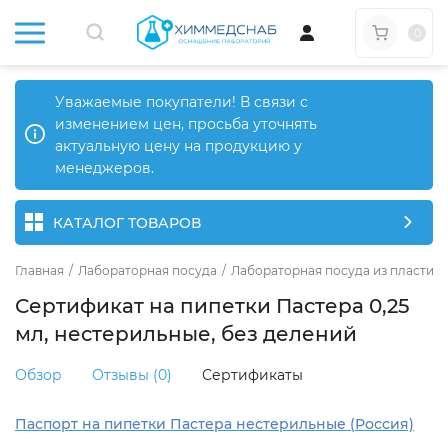
0
Уважаемые покупатели! В связи с
изменением цен, просьба уточнять
актуальную цену на продукцию у
менеджеров.
КАТАЛОГ ТОВАРОВ
Главная
/
Лабораторная посуда
/
Лабораторная посуда из пластика
Сертификат на пипетки Пастера 0,25
мл, нестерильные, без делений
Обзор
Отзывы (0)
Сертификаты
Паспорт на пипетки Пастера нестерильные (Россия)