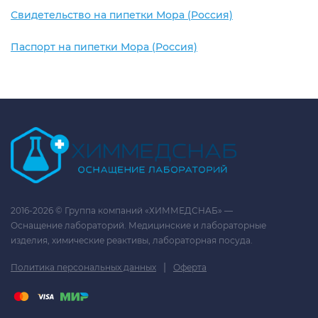
Свидетельство на пипетки Мора (Россия)
Паспорт на пипетки Мора (Россия)
2016-2026 © Группа компаний «ХИММЕДСНАБ» —
Оснащение лабораторий. Медицинские и лабораторные
изделия, химические реактивы, лабораторная посуда.
|
Политика персональных данных
Оферта