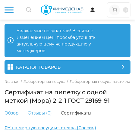
0
Уважаемые покупатели! В связи с
изменением цен, просьба уточнять
актуальную цену на продукцию у
менеджеров.
КАТАЛОГ ТОВАРОВ
Главная
/
Лабораторная посуда
/
Лабораторная посуда из стекла
/
Сертификат на пипетку с одной
меткой (Мора) 2-2-1 ГОСТ 29169-91
Обзор
Отзывы (0)
Сертификаты
РУ на мерную посуду из стекла (Россия)