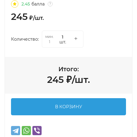
2.45
балла
?
245
₽
/
шт.
мин.
Количество:
шт.
1
Итого:
245
₽
/
шт.
В КОРЗИНУ