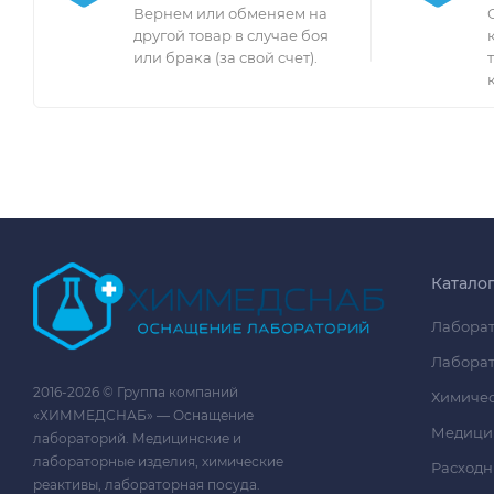
Вернем или обменяем на
другой товар в случае боя
или брака (за свой счет).
Катало
Лаборат
Лаборат
2016-2026 © Группа компаний
Химичес
«ХИММЕДСНАБ» — Оснащение
Медици
лабораторий. Медицинские и
лабораторные изделия, химические
Расходн
реактивы, лабораторная посуда.