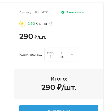
Артикул:
10001701
В наличии
2.90
балла
?
290
₽
/
шт.
мин.
Количество:
шт.
1
Итого:
290
₽
/
шт.