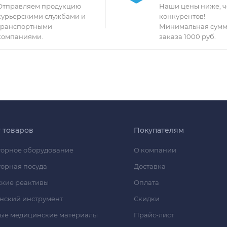
Отправляем продукцию
Наши цены ниже, ч
курьерскими службами и
конкурентов!
транспортными
Минимальная сумм
компаниями.
заказа 1000 руб.
г товаров
Покупателям
орное оборудование
О компании
орная посуда
Доставка
кие реактивы
Оплата
нский инструмент
Скидки
ые медицинские материалы
Прайс-лист