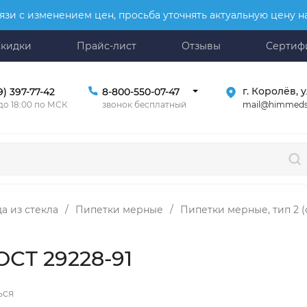
язи с изменением цен, просьба уточнять актуальную цену 
Скидки
Прайс-лист
Отзывы
Сертиф
г. Королёв, у
9) 397-77-42
8-800-550-07-47
mail@himmeds
 до 18:00 по МСК
звонок бесплатный
а из стекла
/
Пипетки мерные
/
Пипетки мерные, тип 2 (
ГОСТ 29228-91
ься