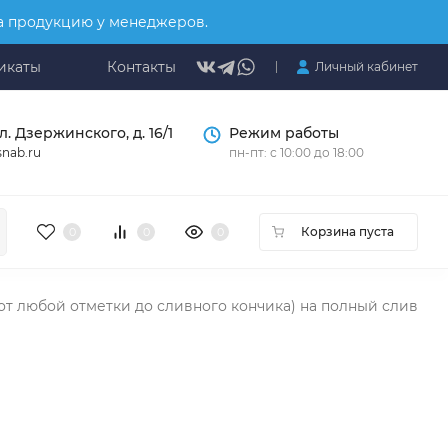
на продукцию у менеджеров.
икаты
Контакты
Личный кабинет
л. Дзержинского, д. 16/1
Режим работы
nab.ru
пн-пт: с 10:00 до 18:00
Корзина пуста
0
0
0
от любой отметки до сливного кончика) на полный слив