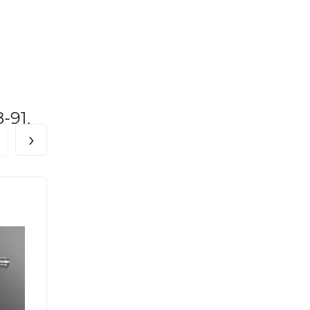
-91,
›
зака