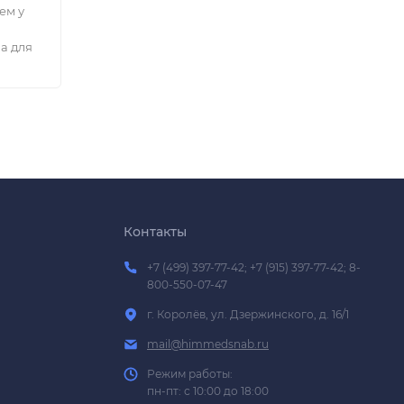
ем у
а для
Контакты
+7 (499) 397-77-42; +7 (915) 397-77-42; 8-
800-550-07-47
г. Королёв, ул. Дзержинского, д. 16/1
mail@himmedsnab.ru
Режим работы:
пн-пт: с 10:00 до 18:00