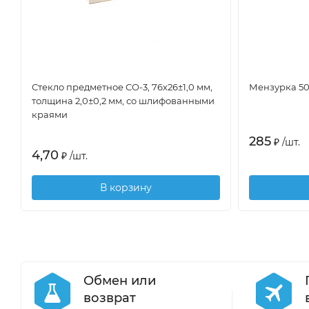
Стекло предметное СО-3, 76х26±1,0 мм,
Мензурка 50
толщина 2,0±0,2 мм, со шлифованными
краями
285
₽
/
шт.
4,70
₽
/
шт.
В корзину
Обмен или
возврат