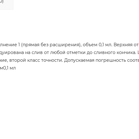
0)
лнение 1 (прямая без расширения), объем 0,1 мл. Верхняя о
уирована на слив от любой отметки до сливного кончика. 
ие, второй класс точности. Допускаемая погрешность соот
м0,1 мл