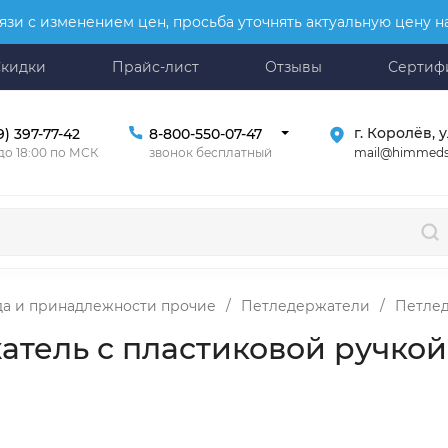
язи с изменением цен, просьба уточнять актуальную цену 
Скидки
Прайс-лист
Отзывы
Сертиф
г. Королёв, у
9) 397-77-42
8-800-550-07-47
mail@himmeds
 до 18:00 по МСК
звонок бесплатный
да и принадлежности прочие
/
Петледержатели
/
Петлед
атель с пластиковой ручкой