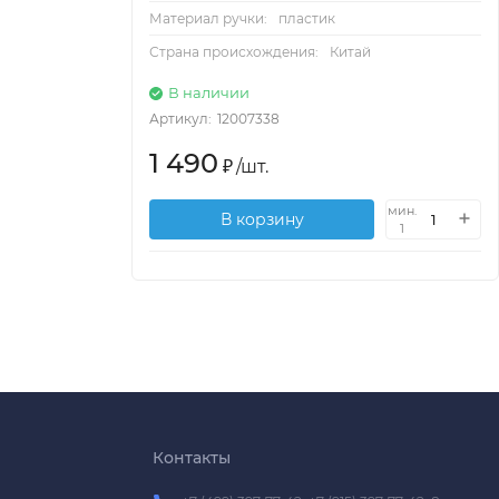
Материал ручки:
пластик
Страна происхождения:
Китай
В наличии
Артикул:
12007338
1 490
₽
/
шт.
мин.
В корзину
1
Контакты