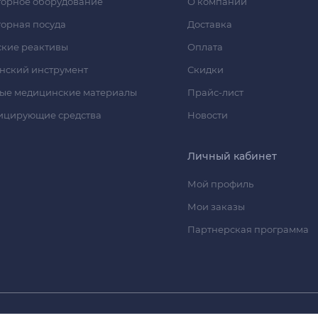
орное оборудование
О компании
орная посуда
Доставка
кие реактивы
Оплата
нский инструмент
Скидки
ые медицинские материалы
Прайс-лист
ицирующие средства
Новости
Личный кабинет
Мой профиль
Мои заказы
Партнерская программа