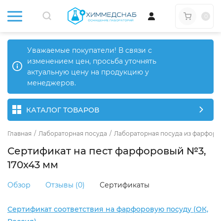
0
Уважаемые покупатели! В связи с
изменением цен, просьба уточнять
актуальную цену на продукцию у
менеджеров.
КАТАЛОГ ТОВАРОВ
Главная
/
Лабораторная посуда
/
Лабораторная посуда из фарфора
Сертификат на пест фарфоровый №3,
170х43 мм
Обзор
Отзывы (0)
Сертификаты
Сертификат соответствия на фарфоровую посуду (ОК,