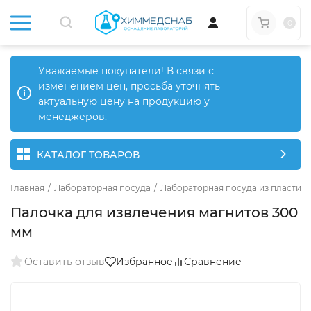
0
Уважаемые покупатели! В связи с
изменением цен, просьба уточнять
актуальную цену на продукцию у
менеджеров.
КАТАЛОГ ТОВАРОВ
Главная
/
Лабораторная посуда
/
Лабораторная посуда из пластика
Палочка для извлечения магнитов 300
мм
Оставить отзыв
Избранное
Сравнение