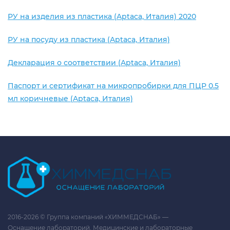
РУ на изделия из пластика (Aptaca, Италия) 2020
РУ на посуду из пластика (Aptaca, Италия)
Декларация о соответствии (Aptaca, Италия)
Паспорт и сертификат на микропробирки для ПЦР 0.5
мл коричневые (Aptaca, Италия)
2016-2026 © Группа компаний «ХИММЕДСНАБ» —
Оснащение лабораторий. Медицинские и лабораторные