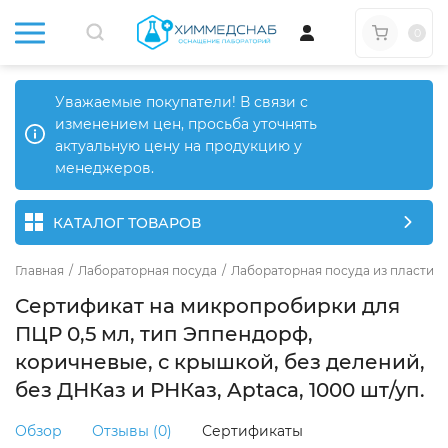
0
Уважаемые покупатели! В связи с
изменением цен, просьба уточнять
актуальную цену на продукцию у
менеджеров.
КАТАЛОГ ТОВАРОВ
Главная
/
Лабораторная посуда
/
Лабораторная посуда из пластика
Сертификат на микропробирки для
ПЦР 0,5 мл, тип Эппендорф,
коричневые, с крышкой, без делений,
без ДНКаз и РНКаз, Aptaca, 1000 шт/уп.
Обзор
Отзывы (0)
Сертификаты