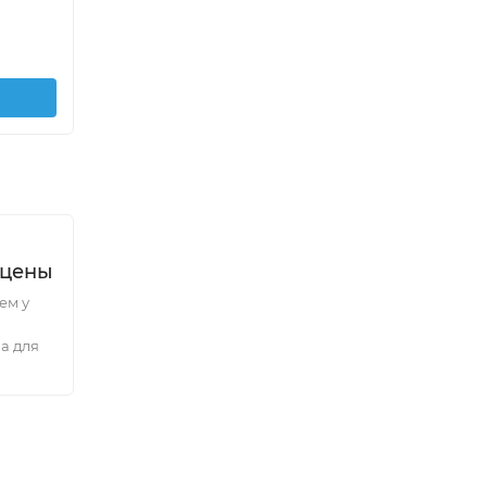
70
160
₽
/
шт.
В корзину
 цены
ем у
а для