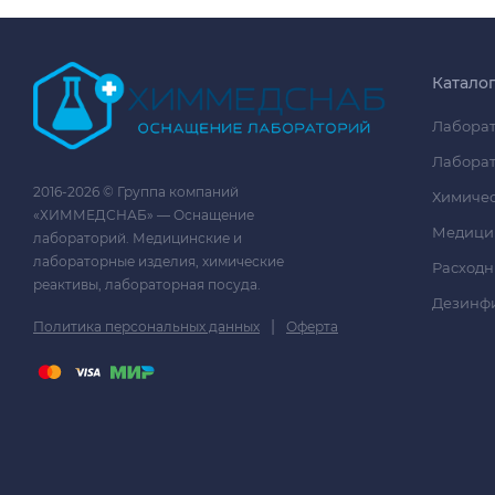
Катало
Лаборат
Лаборат
2016-2026 © Группа компаний
Химичес
«ХИММЕДСНАБ» — Оснащение
Медици
лабораторий. Медицинские и
лабораторные изделия, химические
Расходн
реактивы, лабораторная посуда.
Дезинф
|
Политика персональных данных
Оферта