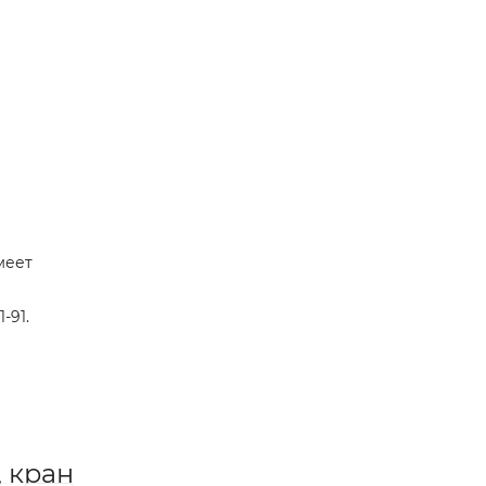
меет
-91.
, кран