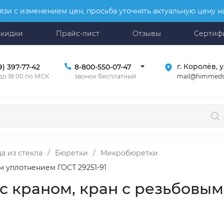
язи с изменением цен, просьба уточнять актуальную цену 
Скидки
Прайс-лист
Отзывы
Сертиф
г. Королёв, у
9) 397-77-42
8-800-550-07-47
mail@himmeds
 до 18:00 по МСК
звонок бесплатный
а из стекла
/
Бюретки
/
Микробюретки
ым уплотнением ГОСТ 29251-91
1 с краном, кран с резьбовы