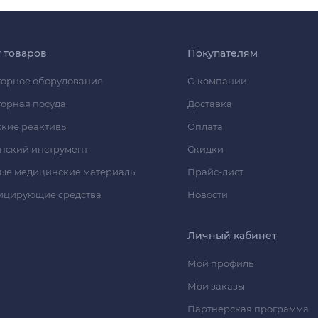
г товаров
Покупателям
орное оборудование
О компании
орная посуда
Доставка
кие реактивы
Оплата
нский инструмент
Скидки
ые медицинские материалы
Прайс-лист
ицирующие средства
Новости
Личный кабинет
Мой профиль
Мои заказы
Партнерская программа