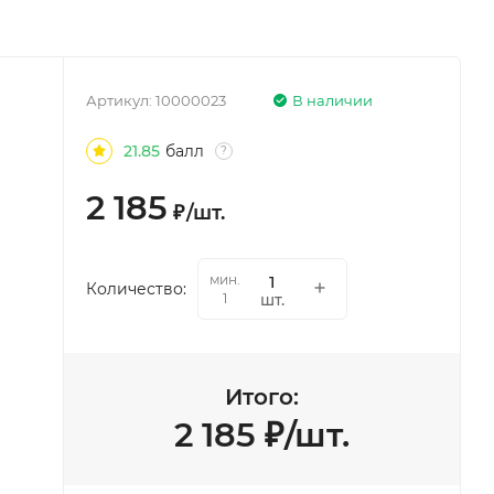
Артикул:
10000023
В наличии
21.85
балл
?
2 185
₽
/
шт.
мин.
Количество:
шт.
1
Итого:
2 185
₽
/
шт.