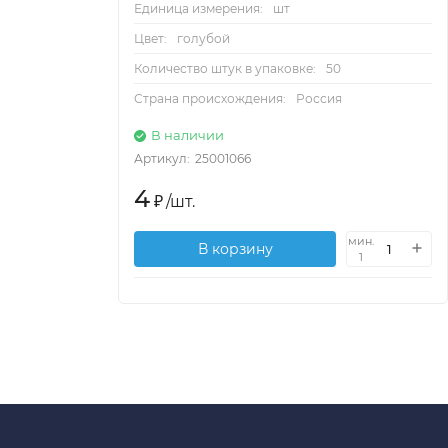
Единица измерения:
шт
Цвет:
голубой
Количество штук в упаковке:
50
Страна происхождения:
Россия
В наличии
Артикул:
25001066
4
₽
/
шт.
мин.
В корзину
1