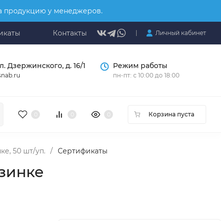
на продукцию у менеджеров.
икаты
Контакты
Личный кабинет
л. Дзержинского, д. 16/1
Режим работы
nab.ru
пн-пт: с 10:00 до 18:00
Корзина пуста
0
0
0
е, 50 шт/уп.
/
Сертификаты
езинке