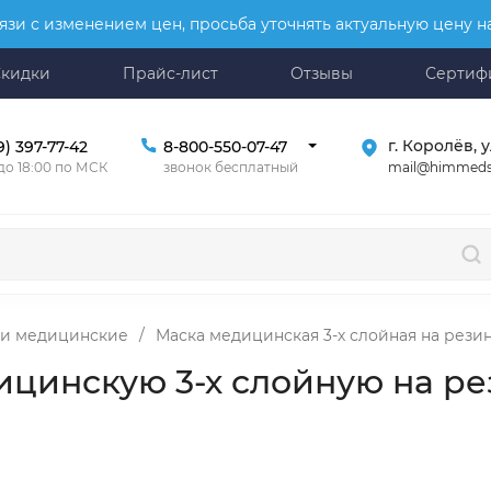
язи с изменением цен, просьба уточнять актуальную цену 
Скидки
Прайс-лист
Отзывы
Сертиф
г. Королёв, у
9) 397-77-42
8-800-550-07-47
mail@himmeds
 до 18:00 по МСК
звонок бесплатный
и медицинские
/
Маска медицинская 3-х слойная на резинк
ицинскую 3-х слойную на р