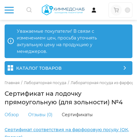
0
Уважаемые покупатели! В связи с
изменением цен, просьба уточнять
актуальную цену на продукцию у
менеджеров.
КАТАЛОГ ТОВАРОВ
Главная
/
Лабораторная посуда
/
Лабораторная посуда из фарфора
Сертификат на лодочку
прямоугольную (для зольности) №4
Обзор
Отзывы (0)
Сертификаты
Сертификат соответствия на фарфоровую посуду (ОК,