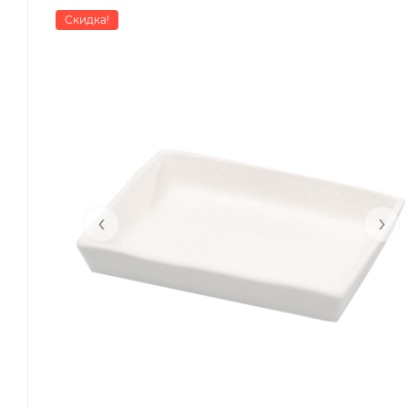
Скидка!
‹
›