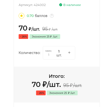
Артикул:
424002
В наличии
0.70
баллов
?
70
95
₽
/
шт.
₽
/
шт.
- 26%
Экономия
25
₽
/
шт.
мин.
Количество:
шт.
1
Итого:
70
₽
/
шт.
95
₽
/
шт.
- 26%
Экономия
25
₽
/
шт.