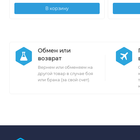
В корзину
Обмен или
возврат
Вернем или обменяем на
другой товар в случае боя
или брака (за свой счет).