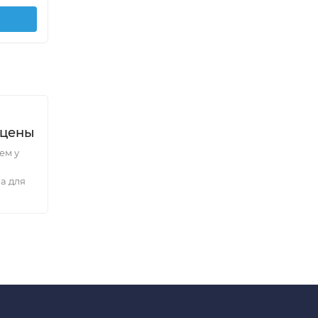
В корзину
 цены
ем у
а для