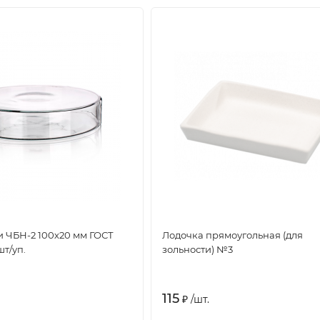
 ЧБН-2 100х20 мм ГОСТ
Лодочка прямоугольная (для
шт/уп.
зольности) №3
115
₽
/
шт.