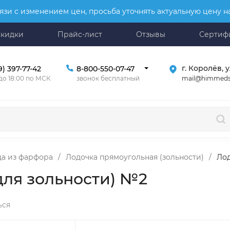
язи с изменением цен, просьба уточнять актуальную цену 
Скидки
Прайс-лист
Отзывы
Сертиф
г. Королёв, у
9) 397-77-42
8-800-550-07-47
mail@himmeds
 до 18:00 по МСК
звонок бесплатный
да из фарфора
/
Лодочка прямоугольная (зольности)
/
Лод
для зольности) №2
ься