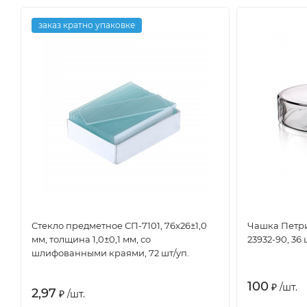
заказ кратно упаковке
Стекло предметное СП-7101, 76х26±1,0
Чашка Петри
мм, толщина 1,0±0,1 мм, со
23932-90, 36 
шлифованными краями, 72 шт/уп.
100
₽
/
шт.
2,97
₽
/
шт.