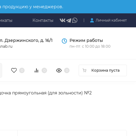
на продукцию у менеджеров.
икаты
Контакты
Личный кабинет
л. Дзержинского, д. 16/1
Режим работы
nab.ru
пн-пт: с 10:00 до 18:00
Корзина пуста
0
0
0
очка прямоугольная (для зольности) №2