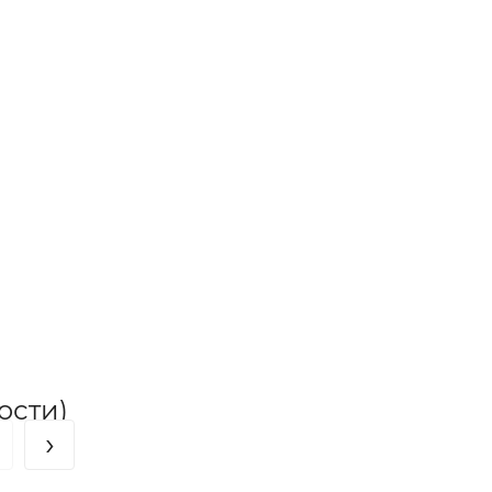
в
ости)
›