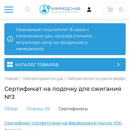
0
Уважаемые покупатели! В связи с
изменением цен, просьба уточнять
актуальную цену на продукцию у
менеджеров.
КАТАЛОГ ТОВАРОВ
Главная
/
Лабораторная посуда
/
Лабораторная посуда из фарфора
Сертификат на лодочку для сжигания
№3
Обзор
Отзывы (0)
Сертификаты
Сертификат соответствия на фарфоровую посуду (ОК,