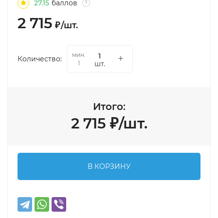
27.15
баллов
?
2 715
₽
/
шт.
мин.
Количество:
шт.
1
Итого:
2 715
₽
/
шт.
В КОРЗИНУ