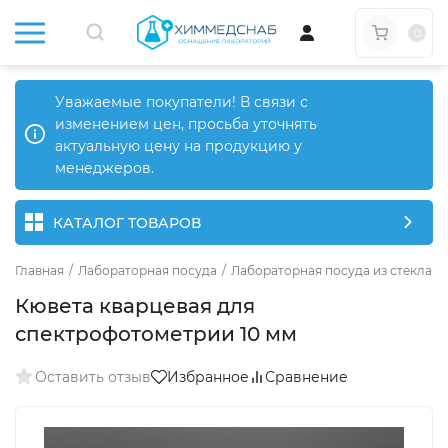
0
Уважаемые покупатели! В связи с
изменением цен, просьба уточнять
актуальную цену на продукцию у
менеджеров.
КАТАЛОГ ТОВАРОВ
Главная
/
Лабораторная посуда
/
Лабораторная посуда из стекла
/
Кювета кварцевая для
спектрофотометрии 10 мм
Оставить отзыв
Избранное
Сравнение