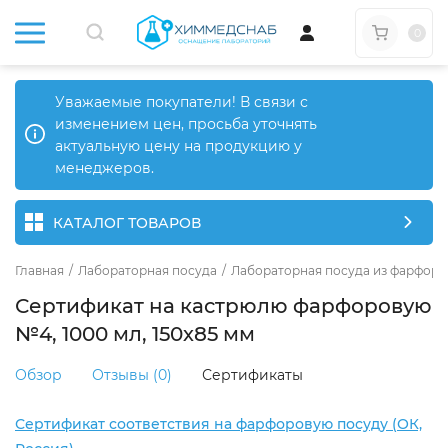
0
Уважаемые покупатели! В связи с
изменением цен, просьба уточнять
актуальную цену на продукцию у
менеджеров.
КАТАЛОГ ТОВАРОВ
Главная
/
Лабораторная посуда
/
Лабораторная посуда из фарфора
Сертификат на кастрюлю фарфоровую
№4, 1000 мл, 150х85 мм
Обзор
Отзывы (0)
Сертификаты
Сертификат соответствия на фарфоровую посуду (ОК,