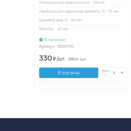
Номинальная вместимость:
100 мл
Наибольший наружный диаметр, D:
75 мм
Диаметр дна, d:
40 мм
Высота :
40 мм
В наличии
Артикул:
13000700
330
₽
/
шт.
385
₽
/
шт.
мин.
В корзину
1