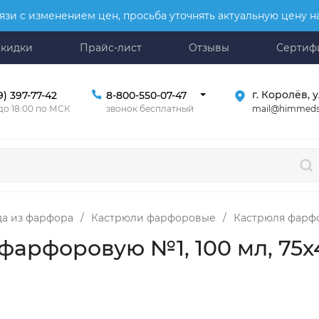
язи с изменением цен, просьба уточнять актуальную цену 
Скидки
Прайс-лист
Отзывы
Сертиф
г. Королёв, у
9) 397-77-42
8-800-550-07-47
mail@himmeds
 до 18:00 по МСК
звонок бесплатный
да из фарфора
/
Кастрюли фарфоровые
/
Кастрюля фарфо
фарфоровую №1, 100 мл, 75х