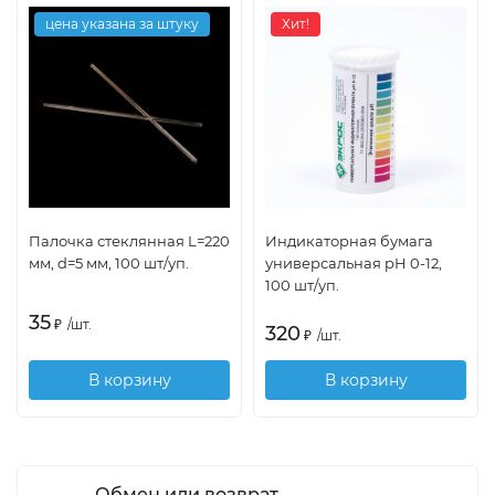
цена указана за штуку
Хит!
Палочка стеклянная L=220
Индикаторная бумага
мм, d=5 мм, 100 шт/уп.
универсальная pH 0-12,
100 шт/уп.
35
₽
/
шт.
320
₽
/
шт.
В корзину
В корзину
Обмен или возврат