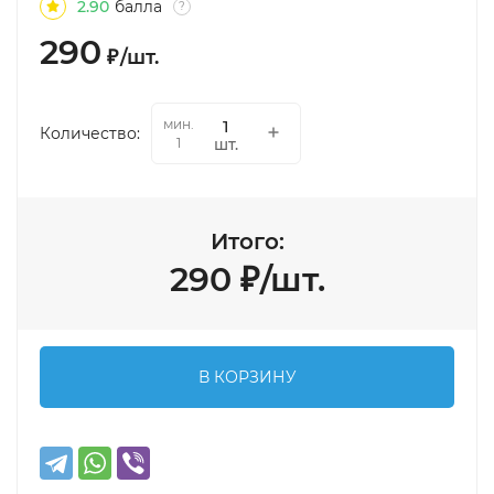
2.90
балла
?
290
₽
/
шт.
мин.
Количество:
шт.
1
Итого:
290
₽
/
шт.
В КОРЗИНУ