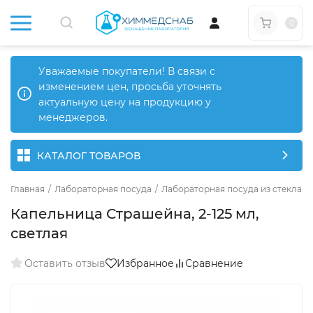
0
Уважаемые покупатели! В связи с
изменением цен, просьба уточнять
актуальную цену на продукцию у
менеджеров.
КАТАЛОГ ТОВАРОВ
Главная
/
Лабораторная посуда
/
Лабораторная посуда из стекла
/
Капельница Страшейна, 2-125 мл,
светлая
Оставить отзыв
Избранное
Сравнение