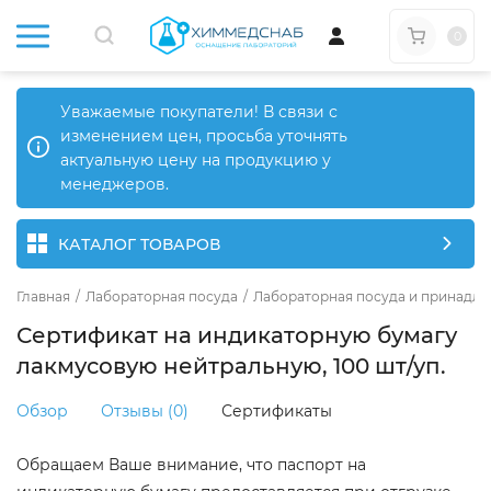
0
Уважаемые покупатели! В связи с
изменением цен, просьба уточнять
актуальную цену на продукцию у
менеджеров.
КАТАЛОГ ТОВАРОВ
Главная
/
Лабораторная посуда
/
Лабораторная посуда и принадле
Сертификат на индикаторную бумагу
лакмусовую нейтральную, 100 шт/уп.
Обзор
Отзывы (0)
Сертификаты
Обращаем Ваше внимание, что паспорт на