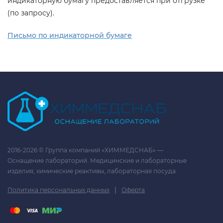
индикаторную бумагу предоставляется при отгрузке
(по запросу).
Письмо по индикаторной бумаге
2016-2026 © Группа компаний «ХИММЕДСНАБ» —
Оснащение лабораторий. Медицинские и лабораторные
изделия, химические реактивы, лабораторная посуда.
|
Политика персональных данных
Оферта