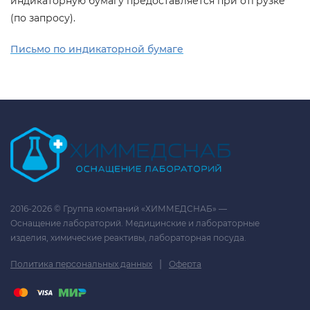
индикаторную бумагу предоставляется при отгрузке
(по запросу).
Письмо по индикаторной бумаге
2016-2026 © Группа компаний «ХИММЕДСНАБ» —
Оснащение лабораторий. Медицинские и лабораторные
изделия, химические реактивы, лабораторная посуда.
|
Политика персональных данных
Оферта