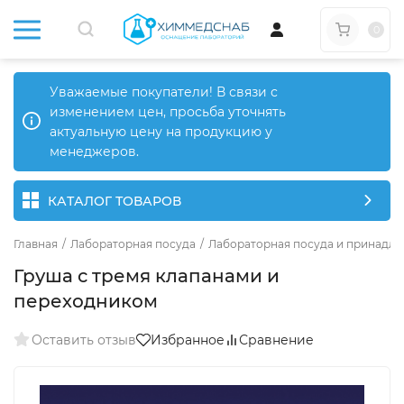
0
Уважаемые покупатели! В связи с
изменением цен, просьба уточнять
актуальную цену на продукцию у
менеджеров.
КАТАЛОГ ТОВАРОВ
Главная
/
Лабораторная посуда
/
Лабораторная посуда и принадле
Груша с тремя клапанами и
переходником
Оставить отзыв
Избранное
Сравнение