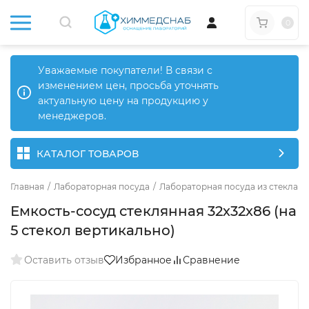
0
Уважаемые покупатели! В связи с
изменением цен, просьба уточнять
актуальную цену на продукцию у
менеджеров.
КАТАЛОГ ТОВАРОВ
Главная
/
Лабораторная посуда
/
Лабораторная посуда из стекла
/
Емкость-сосуд стеклянная 32х32х86 (на
5 стекол вертикально)
Оставить отзыв
Избранное
Сравнение