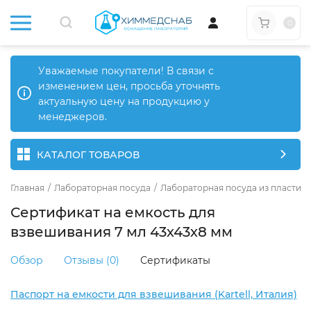
0
Уважаемые покупатели! В связи с
изменением цен, просьба уточнять
актуальную цену на продукцию у
менеджеров.
КАТАЛОГ ТОВАРОВ
Главная
/
Лабораторная посуда
/
Лабораторная посуда из пластика
Сертификат на емкость для
взвешивания 7 мл 43х43х8 мм
Обзор
Отзывы (0)
Сертификаты
Паспорт на емкости для взвешивания (Kartell, Италия)