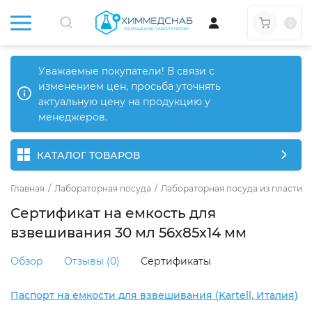
0
Уважаемые покупатели! В связи с
изменением цен, просьба уточнять
актуальную цену на продукцию у
менеджеров.
КАТАЛОГ ТОВАРОВ
Главная
/
Лабораторная посуда
/
Лабораторная посуда из пластика
Сертификат на емкость для
взвешивания 30 мл 56х85х14 мм
Обзор
Отзывы (0)
Сертификаты
Паспорт на емкости для взвешивания (Kartell, Италия)