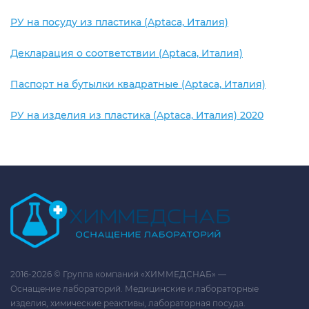
РУ на посуду из пластика (Aptaca, Италия)
Декларация о соответствии (Aptaca, Италия)
Паспорт на бутылки квадратные (Aptaca, Италия)
РУ на изделия из пластика (Aptaca, Италия) 2020
2016-2026 © Группа компаний «ХИММЕДСНАБ» —
Оснащение лабораторий. Медицинские и лабораторные
изделия, химические реактивы, лабораторная посуда.