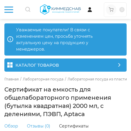
0
Уважаемые покупатели! В связи с
изменением цен, просьба уточнять
актуальную цену на продукцию у
менеджеров.
КАТАЛОГ ТОВАРОВ
Главная
/
Лабораторная посуда
/
Лабораторная посуда из пластика
Сертификат на емкость для
общелабораторного применения
(бутылка квадратная) 2000 мл, с
делениями, ПЭВП, Aptaca
Обзор
Отзывы (0)
Сертификаты