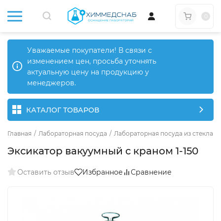
0
Уважаемые покупатели! В связи с
изменением цен, просьба уточнять
актуальную цену на продукцию у
менеджеров.
КАТАЛОГ ТОВАРОВ
Главная
/
Лабораторная посуда
/
Лабораторная посуда из стекла
/
Эксикатор вакуумный с краном 1-150
Оставить отзыв
Избранное
Сравнение