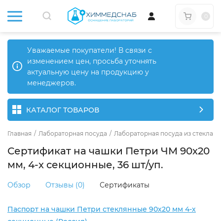
0
Уважаемые покупатели! В связи с
изменением цен, просьба уточнять
актуальную цену на продукцию у
менеджеров.
КАТАЛОГ ТОВАРОВ
Главная
/
Лабораторная посуда
/
Лабораторная посуда из стекла
/
Сертификат на чашки Петри ЧМ 90х20
мм, 4-х секционные, 36 шт/уп.
Обзор
Отзывы (0)
Сертификаты
Паспорт на чашки Петри стеклянные 90х20 мм 4-х